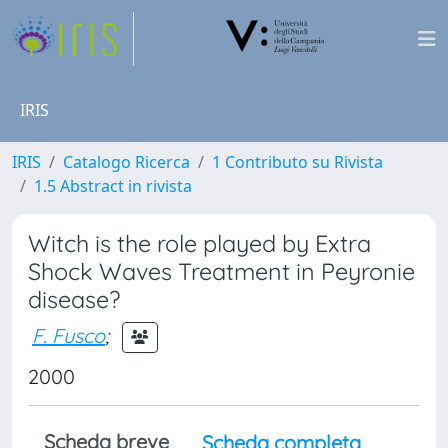
IRIS
IRIS
Catalogo Ricerca
1 Contributo su Rivista
1.5 Abstract in rivista
Witch is the role played by Extra
Shock Waves Treatment in Peyronie
disease?
F. Fusco
;
2000
Scheda breve
Scheda completa