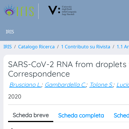
IRIS
IRIS
Catalogo Ricerca
1 Contributo su Rivista
1.1 Ar
SARS-CoV-2 RNA from droplets to
Correspondence
Brusciano L.
;
Gambardella C.
;
Tolone S.
;
Lucid
2020
Scheda breve
Scheda completa
Sched