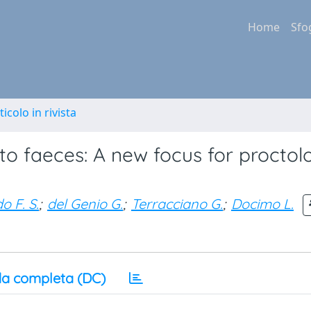
Home
Sfo
ticolo in rivista
 faeces: A new focus for proctolo
o F. S.
;
del Genio G.
;
Terracciano G.
;
Docimo L.
a completa (DC)