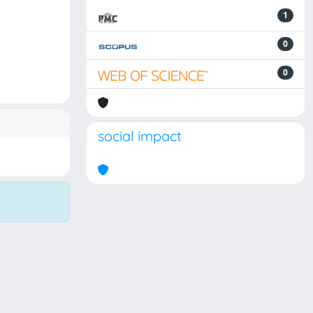
1
0
0
social impact