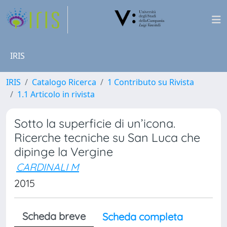
IRIS
IRIS
Catalogo Ricerca
1 Contributo su Rivista
1.1 Articolo in rivista
Sotto la superficie di un’icona.
Ricerche tecniche su San Luca che
dipinge la Vergine
CARDINALI M
2015
Scheda breve
Scheda completa