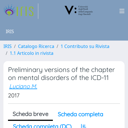
IRIS
IRIS
Catalogo Ricerca
1 Contributo su Rivista
1.1 Articolo in rivista
Preliminary versions of the chapter
on mental disorders of the ICD-11
Luciano M.
2017
Scheda breve
Scheda completa
Scheda completa (DC)