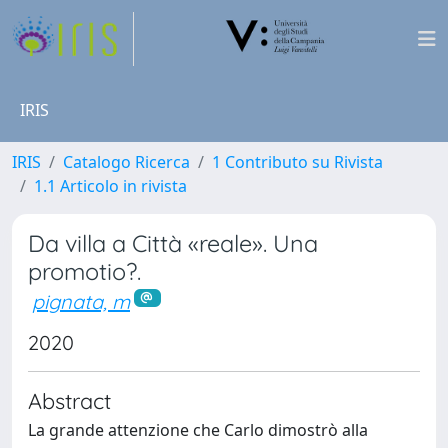
IRIS
IRIS
Catalogo Ricerca
1 Contributo su Rivista
1.1 Articolo in rivista
Da villa a Città «reale». Una
promotio?.
pignata, m
2020
Abstract
La grande attenzione che Carlo dimostrò alla