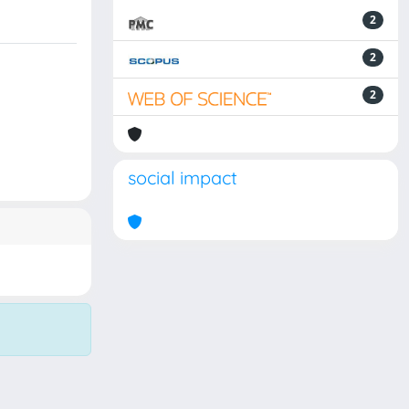
2
2
2
social impact