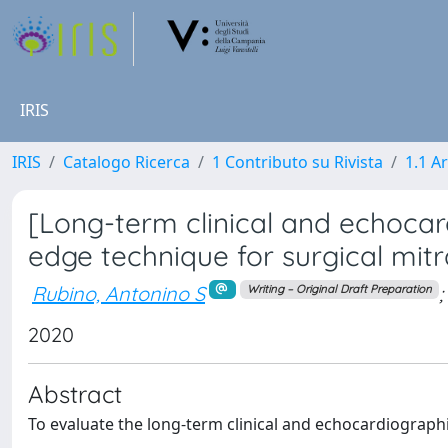
IRIS
IRIS
Catalogo Ricerca
1 Contributo su Rivista
1.1 Ar
[Long-term clinical and echocar
edge technique for surgical mitr
Rubino, Antonino S
;
Writing – Original Draft Preparation
2020
Abstract
To evaluate the long-term clinical and echocardiograph