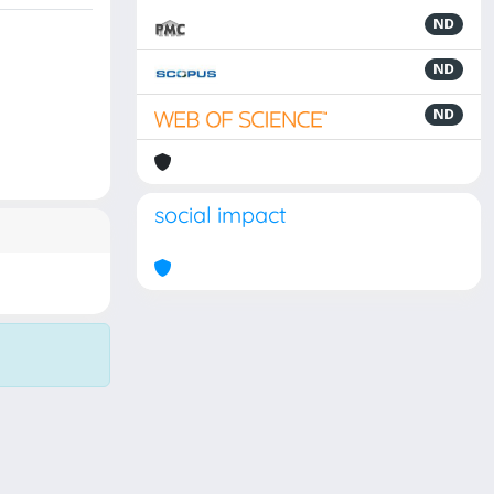
ND
ND
ND
social impact