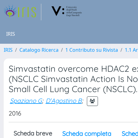
IRIS
IRIS
Catalogo Ricerca
1 Contributo su Rivista
1.1 Ar
Simvastatin overcome HDAC2 exp
(NSCLC Simvastatin Action Is N
Small Cell Lung Cancer (NSCLC).
Spaziano G
;
D’Agostino B
;
2016
Scheda breve
Scheda completa
Sched