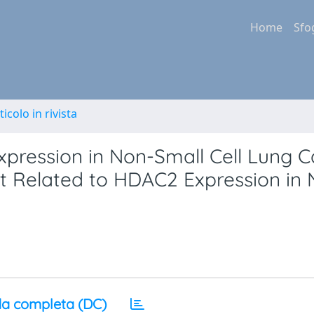
Home
Sfo
ticolo in rivista
ression in Non-Small Cell Lung C
ot Related to HDAC2 Expression in 
a completa (DC)