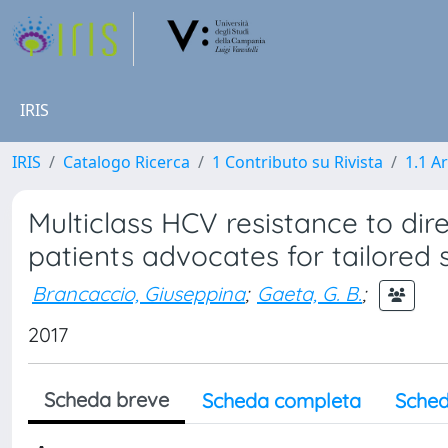
IRIS
IRIS
Catalogo Ricerca
1 Contributo su Rivista
1.1 Ar
Multiclass HCV resistance to direct
patients advocates for tailored 
Brancaccio, Giuseppina
;
Gaeta, G. B.
;
2017
Scheda breve
Scheda completa
Sched