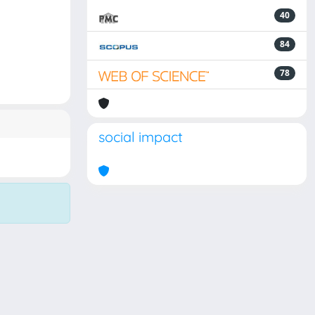
40
84
78
social impact