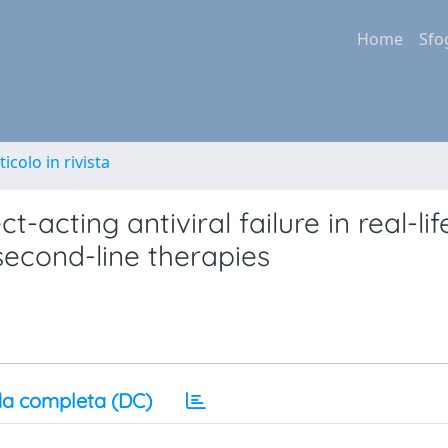
Home
Sfo
ticolo in rivista
-acting antiviral failure in real-lif
second-line therapies
a completa (DC)