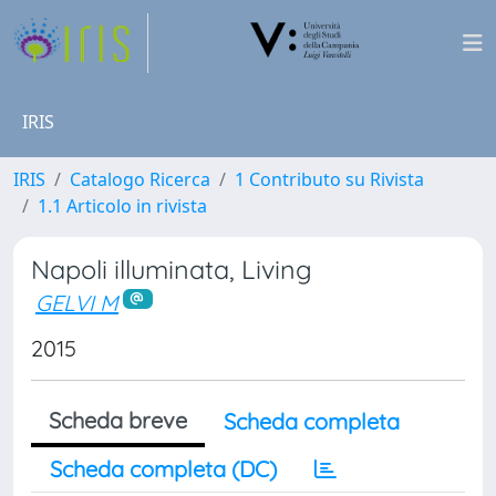
IRIS
IRIS
Catalogo Ricerca
1 Contributo su Rivista
1.1 Articolo in rivista
Napoli illuminata, Living
GELVI M
2015
Scheda breve
Scheda completa
Scheda completa (DC)