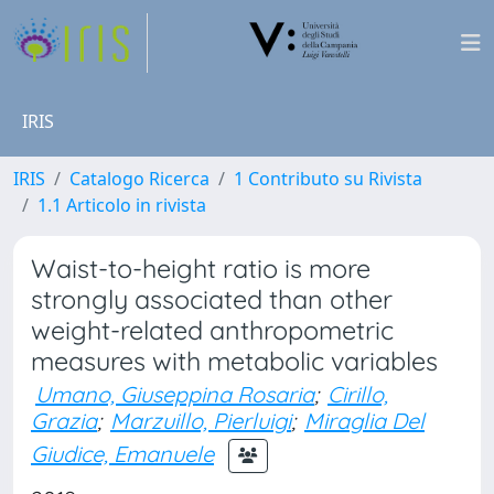
IRIS
IRIS
Catalogo Ricerca
1 Contributo su Rivista
1.1 Articolo in rivista
Waist-to-height ratio is more
strongly associated than other
weight-related anthropometric
measures with metabolic variables
Umano, Giuseppina Rosaria
;
Cirillo,
Grazia
;
Marzuillo, Pierluigi
;
Miraglia Del
Giudice, Emanuele