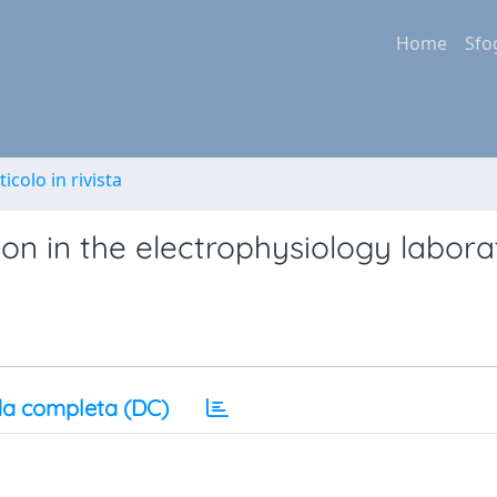
Home
Sfo
ticolo in rivista
on in the electrophysiology labora
a completa (DC)