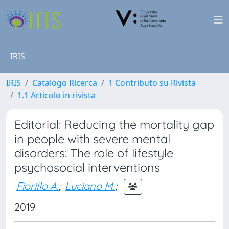
IRIS
IRIS
Catalogo Ricerca
1 Contributo su Rivista
1.1 Articolo in rivista
Editorial: Reducing the mortality gap
in people with severe mental
disorders: The role of lifestyle
psychosocial interventions
Fiorillo A.
;
Luciano M.
;
2019