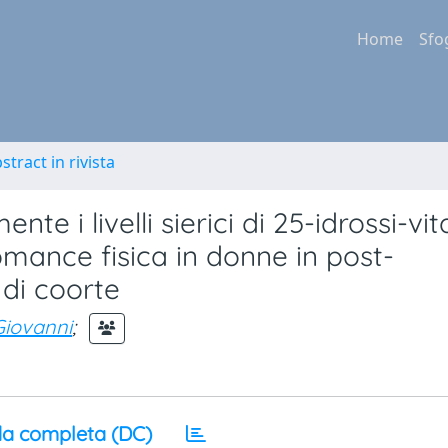
Home
Sfo
stract in rivista
ente i livelli sierici di 25-idrossi-v
omance fisica in donne in post-
di coorte
Giovanni
;
a completa (DC)