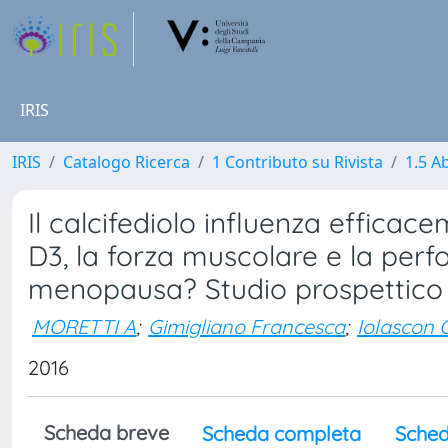
IRIS
IRIS
Catalogo Ricerca
1 Contributo su Rivista
1.5 Ab
Il calcifediolo influenza efficacem
D3, la forza muscolare e la perf
menopausa? Studio prospettico 
MORETTI A
;
Gimigliano Francesca
;
Iolascon 
2016
Scheda breve
Scheda completa
Sched