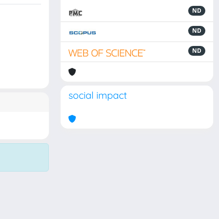
ND
ND
ND
social impact