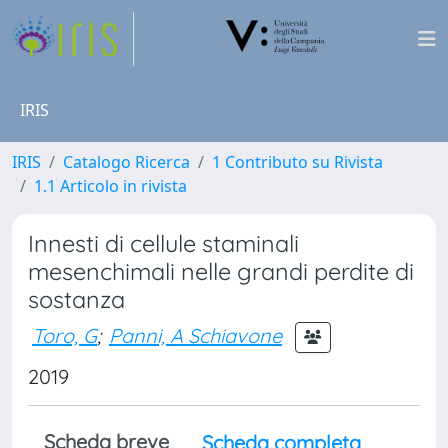
IRIS
IRIS
Catalogo Ricerca
1 Contributo su Rivista
1.1 Articolo in rivista
Innesti di cellule staminali
mesenchimali nelle grandi perdite di
sostanza
Toro, G
;
Panni, A Schiavone
2019
Scheda breve
Scheda completa