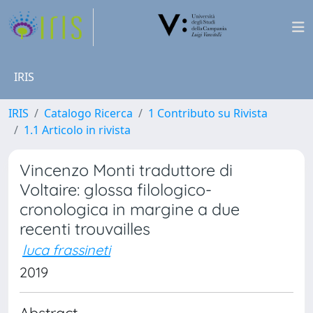
IRIS
IRIS
Catalogo Ricerca
1 Contributo su Rivista
1.1 Articolo in rivista
Vincenzo Monti traduttore di
Voltaire: glossa filologico-
cronologica in margine a due
recenti trouvailles
luca frassineti
2019
Abstract