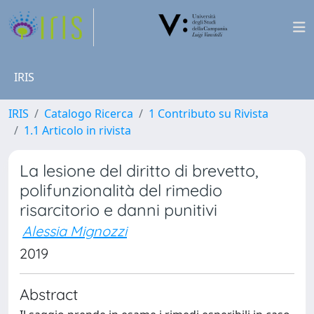
IRIS
IRIS
Catalogo Ricerca
1 Contributo su Rivista
1.1 Articolo in rivista
La lesione del diritto di brevetto,
polifunzionalità del rimedio
risarcitorio e danni punitivi
Alessia Mignozzi
2019
Abstract