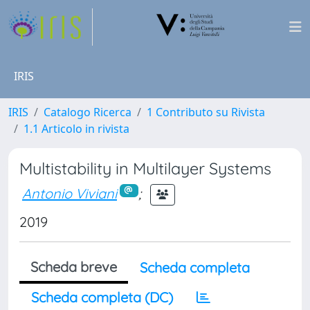
IRIS
IRIS
Catalogo Ricerca
1 Contributo su Rivista
1.1 Articolo in rivista
Multistability in Multilayer Systems
Antonio Viviani
;
2019
Scheda breve
Scheda completa
Scheda completa (DC)