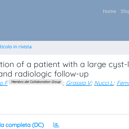
Home
Sfo
ticolo in rivista
ion of a patient with a large cyst-l
 and radiologic follow-up
o F
;
Grassia V
;
Nucci L
;
Femi
Membro del Collaboration Group
a completa (DC)