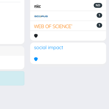
ND
1
1
social impact