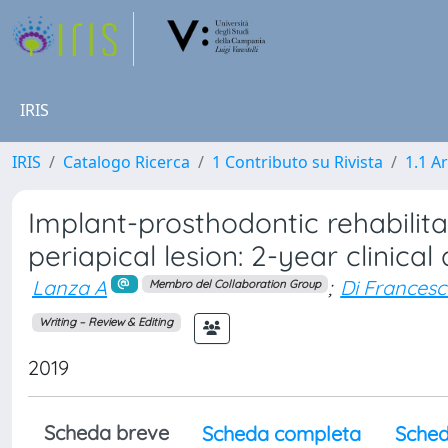
IRIS
IRIS
Catalogo Ricerca
1 Contributo su Rivista
1.1 Ar
Implant-prosthodontic rehabilitat
periapical lesion: 2-year clinical
Lanza A
;
Di Francesc
Membro del Collaboration Group
Writing – Review & Editing
2019
Scheda breve
Scheda completa
Sched