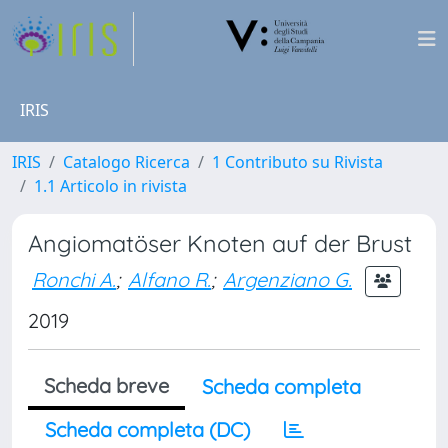
IRIS
IRIS
Catalogo Ricerca
1 Contributo su Rivista
1.1 Articolo in rivista
Angiomatöser Knoten auf der Brust
Ronchi A.
;
Alfano R.
;
Argenziano G.
2019
Scheda breve
Scheda completa
Scheda completa (DC)