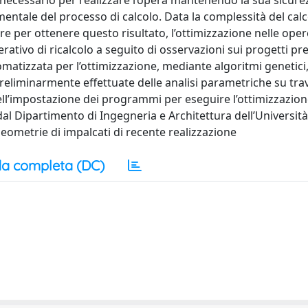
 necessario per realizzare l’opera mantenendo la sua sicurez
mentale del processo di calcolo. Data la complessità del calc
are per ottenere questo risultato, l’ottimizzazione nelle oper
rativo di ricalcolo a seguito di osservazioni sui progetti pre
tizzata per l’ottimizzazione, mediante algoritmi genetici, 
preliminarmente effettuate delle analisi parametriche su trav
 nell’impostazione dei programmi per eseguire l’ottimizzazio
dal Dipartimento di Ingegneria e Architettura dell’Università 
 geometrie di impalcati di recente realizzazione
a completa (DC)