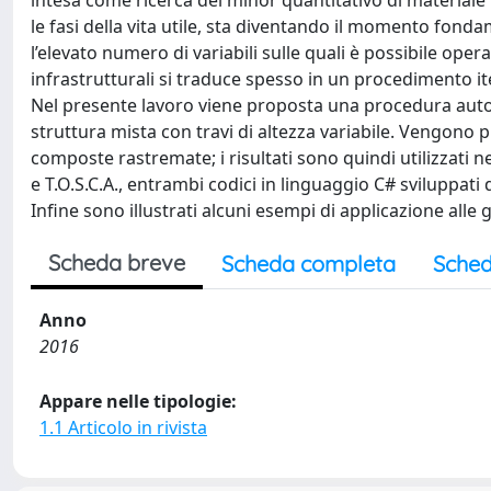
intesa come ricerca del minor quantitativo di materiale
le fasi della vita utile, sta diventando il momento fonda
l’elevato numero di variabili sulle quali è possibile oper
infrastrutturali si traduce spesso in un procedimento ite
Nel presente lavoro viene proposta una procedura automa
struttura mista con travi di altezza variabile. Vengono 
composte rastremate; i risultati sono quindi utilizzati
e T.O.S.C.A., entrambi codici in linguaggio C# sviluppati 
Infine sono illustrati alcuni esempi di applicazione alle
Scheda breve
Scheda completa
Sched
Anno
2016
Appare nelle tipologie:
1.1 Articolo in rivista