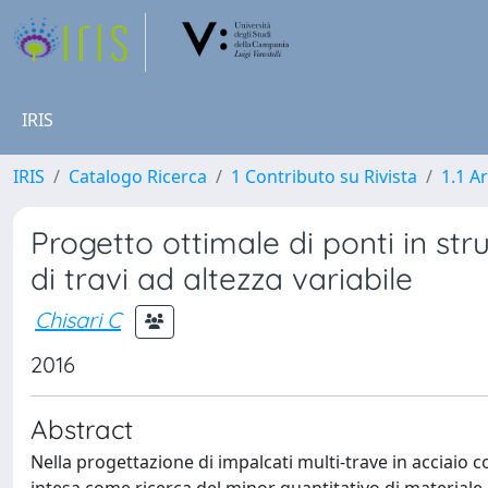
IRIS
IRIS
Catalogo Ricerca
1 Contributo su Rivista
1.1 Ar
Progetto ottimale di ponti in str
di travi ad altezza variabile
Chisari C
2016
Abstract
Nella progettazione di impalcati multi-trave in acciaio 