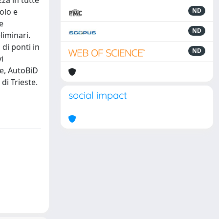
za in tutte
olo e
ND
e
ND
liminari.
di ponti in
ND
i
ne, AutoBiD
di Trieste.
social impact