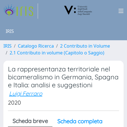
IRIS
IRIS
Catalogo Ricerca
2 Contributo in Volume
2.1 Contributo in volume (Capitolo o Saggio)
La rappresentanza territoriale nel
bicameralismo in Germania, Spagna
e Italia: analisi e suggestioni
Luigi Ferraro
2020
Scheda breve
Scheda completa