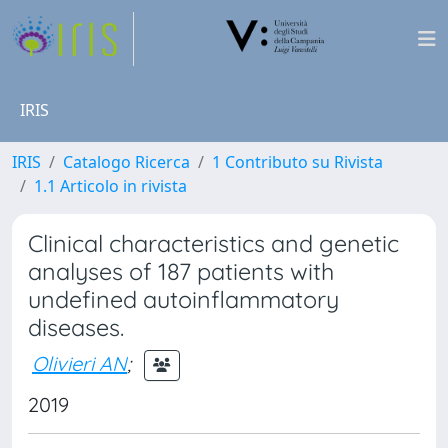
IRIS
IRIS
Catalogo Ricerca
1 Contributo su Rivista
1.1 Articolo in rivista
Clinical characteristics and genetic
analyses of 187 patients with
undefined autoinflammatory
diseases.
Olivieri AN
;
2019