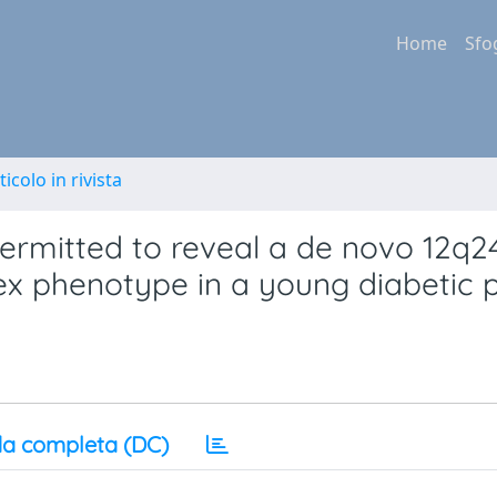
Home
Sfo
ticolo in rivista
rmitted to reveal a de novo 12q24
ex phenotype in a young diabetic p
a completa (DC)