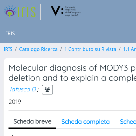
IRIS
IRIS
Catalogo Ricerca
1 Contributo su Rivista
1.1 Ar
Molecular diagnosis of MODY3 pe
deletion and to explain a compl
Iafusco D.
;
2019
Scheda breve
Scheda completa
Sched