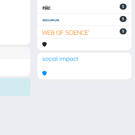
5
5
5
social impact