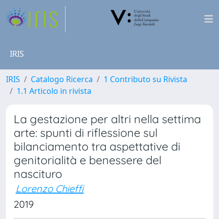
IRIS
IRIS
Catalogo Ricerca
1 Contributo su Rivista
1.1 Articolo in rivista
La gestazione per altri nella settima
arte: spunti di riflessione sul
bilanciamento tra aspettative di
genitorialità e benessere del
nascituro
Lorenzo Chieffi
2019