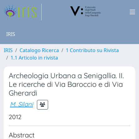
IRIS
IRIS
Catalogo Ricerca
1 Contributo su Rivista
1.1 Articolo in rivista
Archeologia Urbana a Senigallia. II.
Le ricerche di Via Baroccio e di Via
Gherardi
M. Silani
2012
Abstract