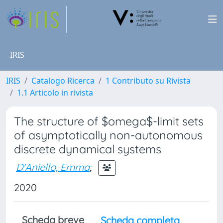
IRIS
IRIS
Catalogo Ricerca
1 Contributo su Rivista
1.1 Articolo in rivista
The structure of $omega$-limit sets
of asymptotically non-autonomous
discrete dynamical systems
D'Aniello, Emma
;
2020
Scheda breve
Scheda completa