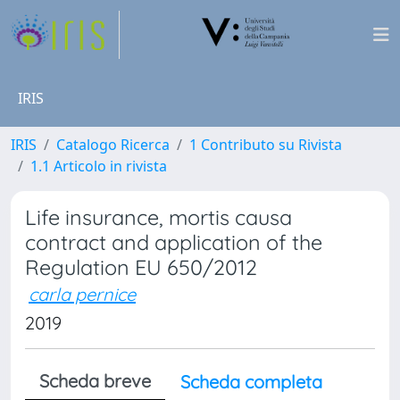
IRIS
IRIS
Catalogo Ricerca
1 Contributo su Rivista
1.1 Articolo in rivista
Life insurance, mortis causa
contract and application of the
Regulation EU 650/2012
carla pernice
2019
Scheda breve
Scheda completa