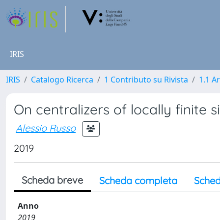
IRIS
IRIS
Catalogo Ricerca
1 Contributo su Rivista
1.1 Ar
On centralizers of locally finite
Alessio Russo
2019
Scheda breve
Scheda completa
Sched
Anno
2019