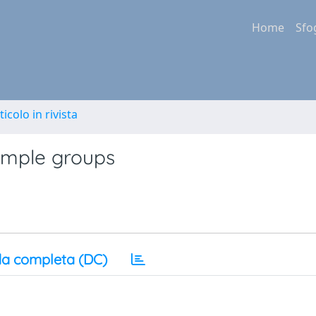
Home
Sfo
ticolo in rivista
 simple groups
a completa (DC)