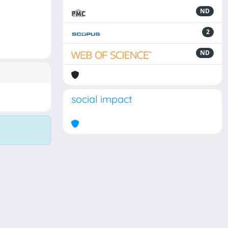
ND
2
ND
social impact