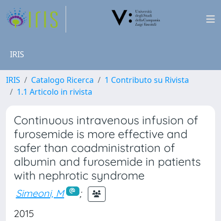
IRIS
IRIS
Catalogo Ricerca
1 Contributo su Rivista
1.1 Articolo in rivista
Continuous intravenous infusion of
furosemide is more effective and
safer than coadministration of
albumin and furosemide in patients
with nephrotic syndrome
Simeoni, M
;
2015