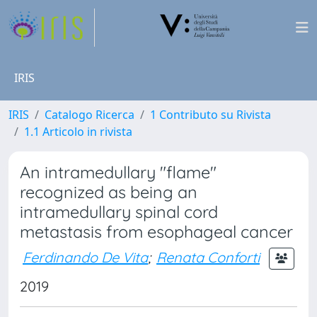
IRIS
IRIS
Catalogo Ricerca
1 Contributo su Rivista
1.1 Articolo in rivista
An intramedullary "flame"
recognized as being an
intramedullary spinal cord
metastasis from esophageal cancer
Ferdinando De Vita
;
Renata Conforti
2019