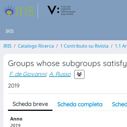
IRIS
IRIS
Catalogo Ricerca
1 Contributo su Rivista
1.1 Ar
Groups whose subgroups satisfy
F. de Giovanni
;
A. Russo
2019
Scheda breve
Scheda completa
Sched
Anno
2019