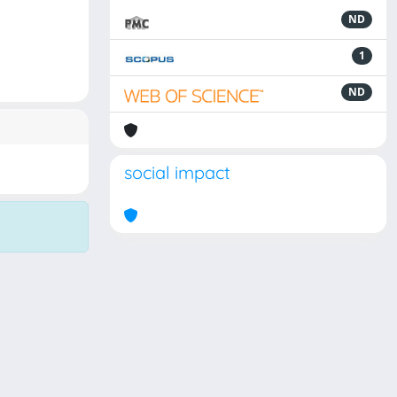
ND
1
ND
social impact