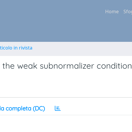
Home
Sfo
ticolo in rivista
 the weak subnormalizer condition
a completa (DC)