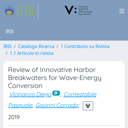
IRIS
IRIS
Catalogo Ricerca
1 Contributo su Rivista
1.1 Articolo in rivista
Review of Innovative Harbor
Breakwaters for Wave-Energy
Conversion
Vicinanza Diego
;
Contestabile
Pasquale
;
Gisonni Corrado
;
2019