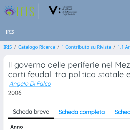
IRIS
IRIS
Catalogo Ricerca
1 Contributo su Rivista
1.1 Ar
Il governo delle periferie nel Me
corti feudali tra politica statale
Angelo Di Falco
2006
Scheda breve
Scheda completa
Sched
Anno