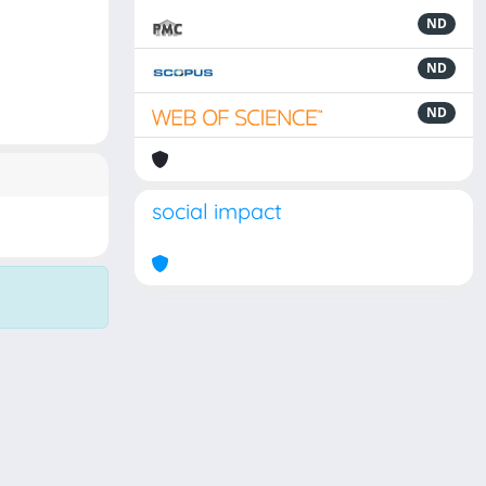
ND
ND
ND
social impact