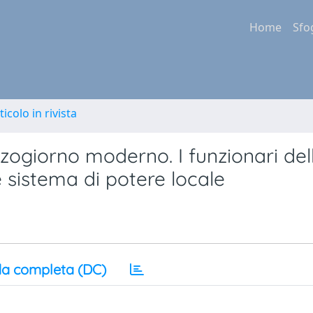
Home
Sfo
ticolo in rivista
zzogiorno moderno. I funzionari del
 e sistema di potere locale
a completa (DC)