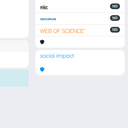
ND
ND
ND
social impact