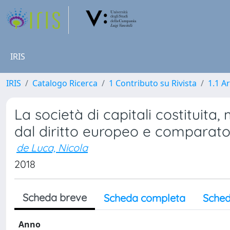
IRIS
IRIS
Catalogo Ricerca
1 Contributo su Rivista
1.1 Ar
La società di capitali costituita,
dal diritto europeo e comparat
de Luca, Nicola
2018
Scheda breve
Scheda completa
Sched
Anno