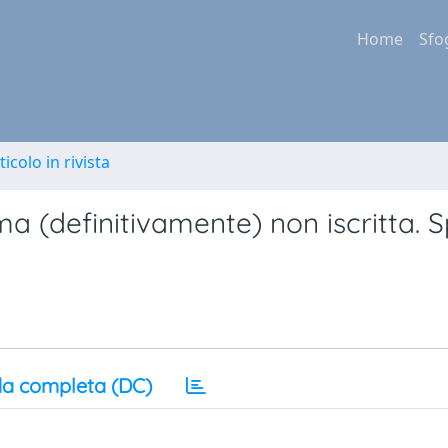
Home
Sfo
ticolo in rivista
 ma (definitivamente) non iscritta. S
o
a completa (DC)