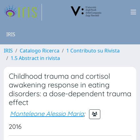
IRIS
IRIS
Catalogo Ricerca
1 Contributo su Rivista
1.5 Abstract in rivista
Childhood trauma and cortisol
awakening response in eating
disorders: a dose-dependent trauma
effect
Monteleone Alessio Maria
;
2016