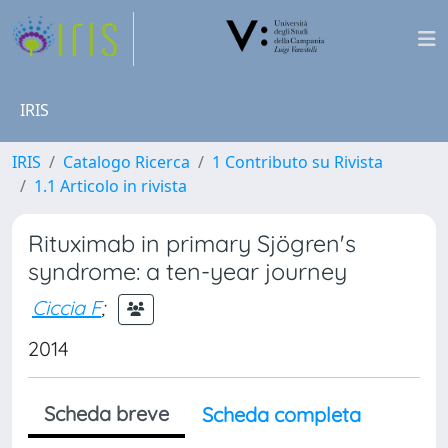
IRIS
IRIS
Catalogo Ricerca
1 Contributo su Rivista
1.1 Articolo in rivista
Rituximab in primary Sjögren's
syndrome: a ten-year journey
Ciccia F
;
2014
Scheda breve
Scheda completa