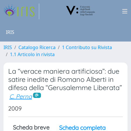
IRIS
IRIS
Catalogo Ricerca
1 Contributo su Rivista
1.1 Articolo in rivista
La “verace maniera artificiosa”: due
satire inedite di Romano Alberti in
difesa della “Gerusalemme Liberata”
C. Perna
2009
Scheda breve
Scheda completa