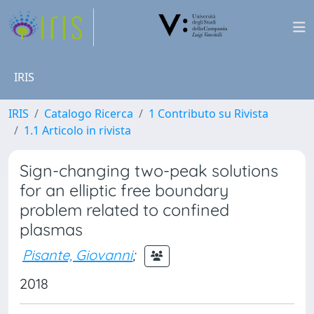
IRIS
IRIS
Catalogo Ricerca
1 Contributo su Rivista
1.1 Articolo in rivista
Sign-changing two-peak solutions
for an elliptic free boundary
problem related to confined
plasmas
Pisante, Giovanni
;
2018