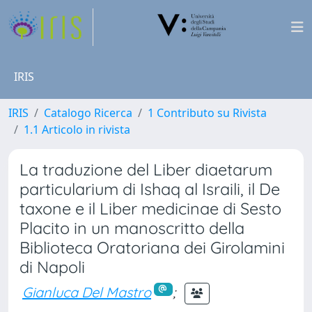
IRIS
IRIS
Catalogo Ricerca
1 Contributo su Rivista
1.1 Articolo in rivista
La traduzione del Liber diaetarum
particularium di Ishaq al Israili, il De
taxone e il Liber medicinae di Sesto
Placito in un manoscritto della
Biblioteca Oratoriana dei Girolamini
di Napoli
Gianluca Del Mastro
;