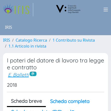
IRIS
IRIS
Catalogo Ricerca
1 Contributo su Rivista
1.1 Articolo in rivista
I poteri del datore di lavoro tra legge
e contratto
E. Balletti
2018
Scheda breve
Scheda completa