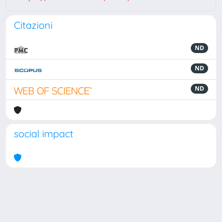
Citazioni
ND
ND
ND
social impact
Powered by
IRIS
-
about IRIS
-