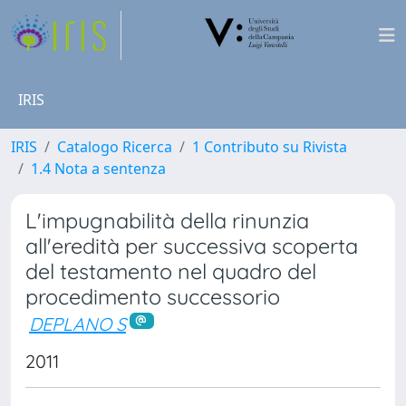
IRIS
IRIS
Catalogo Ricerca
1 Contributo su Rivista
1.4 Nota a sentenza
L'impugnabilità della rinunzia
all'eredità per successiva scoperta
del testamento nel quadro del
procedimento successorio
DEPLANO S
2011