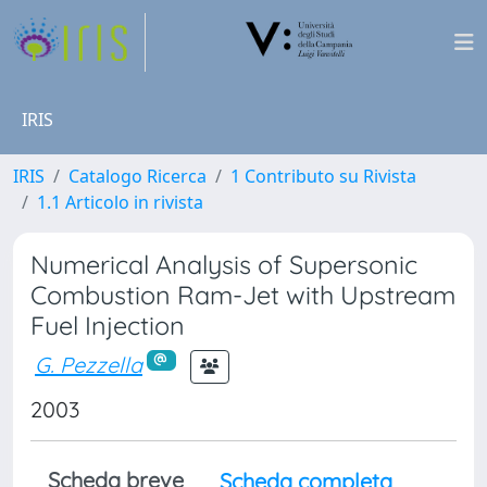
IRIS
IRIS
Catalogo Ricerca
1 Contributo su Rivista
1.1 Articolo in rivista
Numerical Analysis of Supersonic
Combustion Ram-Jet with Upstream
Fuel Injection
G. Pezzella
2003
Scheda breve
Scheda completa