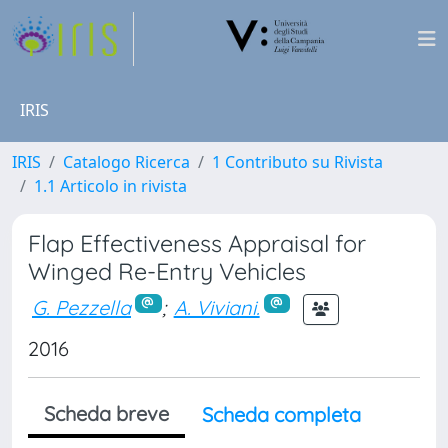
IRIS
IRIS
Catalogo Ricerca
1 Contributo su Rivista
1.1 Articolo in rivista
Flap Effectiveness Appraisal for
Winged Re-Entry Vehicles
G. Pezzella
;
A. Viviani.
2016
Scheda breve
Scheda completa