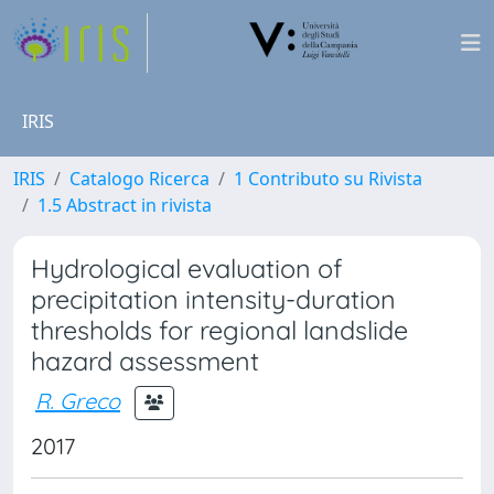
IRIS
IRIS
Catalogo Ricerca
1 Contributo su Rivista
1.5 Abstract in rivista
Hydrological evaluation of
precipitation intensity-duration
thresholds for regional landslide
hazard assessment
R. Greco
2017