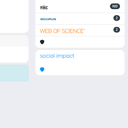
ND
2
2
social impact