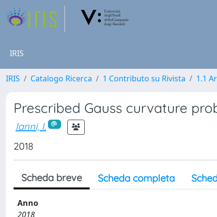
IRIS
IRIS
Catalogo Ricerca
1 Contributo su Rivista
1.1 Ar
Prescribed Gauss curvature pro
Ianni, I.
2018
Scheda breve
Scheda completa
Sched
Anno
2018