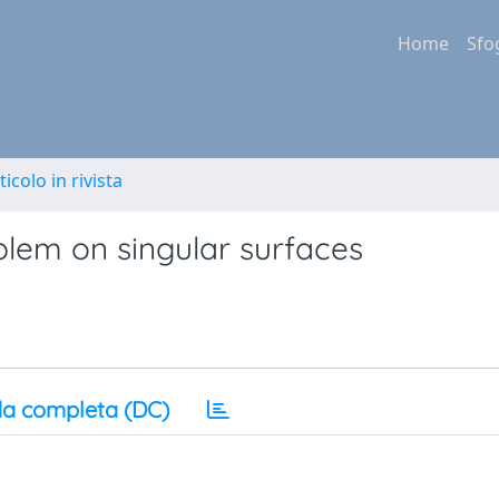
Home
Sfo
ticolo in rivista
blem on singular surfaces
a completa (DC)