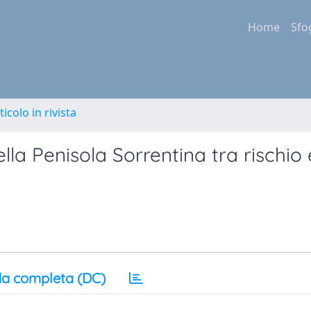
Home
Sfo
ticolo in rivista
ella Penisola Sorrentina tra rischio 
a completa (DC)