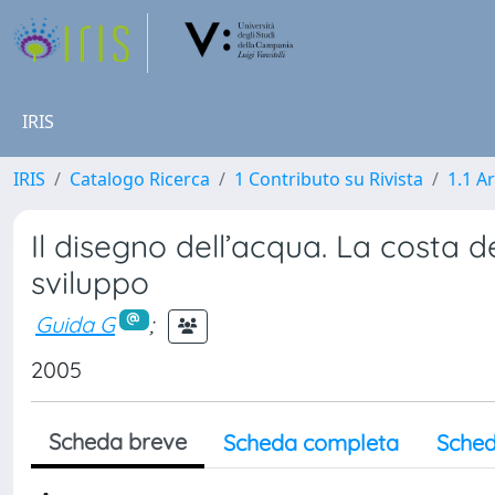
IRIS
IRIS
Catalogo Ricerca
1 Contributo su Rivista
1.1 Ar
Il disegno dell’acqua. La costa d
sviluppo
Guida G
;
2005
Scheda breve
Scheda completa
Sched