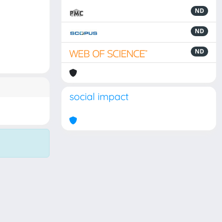
ND
ND
ND
social impact