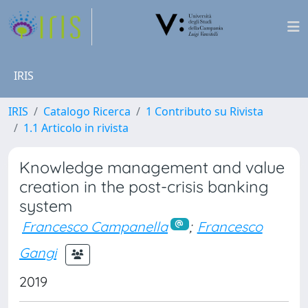
IRIS
IRIS
Catalogo Ricerca
1 Contributo su Rivista
1.1 Articolo in rivista
Knowledge management and value
creation in the post-crisis banking
system
Francesco Campanella
;
Francesco
Gangi
2019