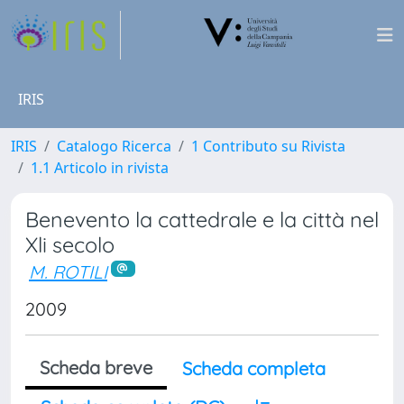
IRIS
IRIS
Catalogo Ricerca
1 Contributo su Rivista
1.1 Articolo in rivista
Benevento la cattedrale e la città nel
Xli secolo
M. ROTILI
2009
Scheda breve
Scheda completa