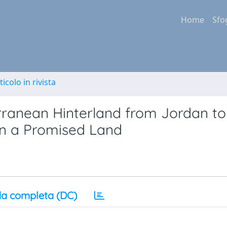
Home
Sfo
ticolo in rivista
rranean Hinterland from Jordan to
in a Promised Land
a completa (DC)