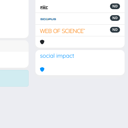
ND
ND
ND
social impact