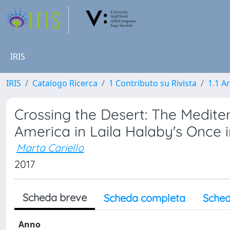
IRIS
IRIS
Catalogo Ricerca
1 Contributo su Rivista
1.1 Ar
Crossing the Desert: The Medite
America in Laila Halaby's Once 
Marta Cariello
2017
Scheda breve
Scheda completa
Sched
Anno